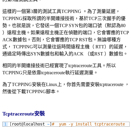
這樣的一個第3層的測試工具TCPPING 。為了測量延遲，
TCPPING採取所謂的半開連接技術，基於TCP三次握手的優
勢。也就是說，它發送一個TCP SYN包的端口號（默認為80
）遠程主機。如果遠程主機正在偵聽的端口，它會響應的TCP
ACK數據包。否則，它會響應的TCP RST包。無論哪種方
式， TCPPING可以測量往返時間遠程主機（ RTT）的延遲，
通過定時傳出SYN數據包和輸入的ACK （或RST ）數據包。
相同的半開連接技術已經實現了tcptraceroute工具。所以
TCPPING只是依靠tcptraceroute執行延遲測量。
為了TCPPING安裝在Linux上，你首先需要安裝tcptraceroute ，
然後從下載TCPPING腳本。
Tcptraceroute
安裝
1
[
root
@
localhost
~
]
#  yum -y install tcptraceroute