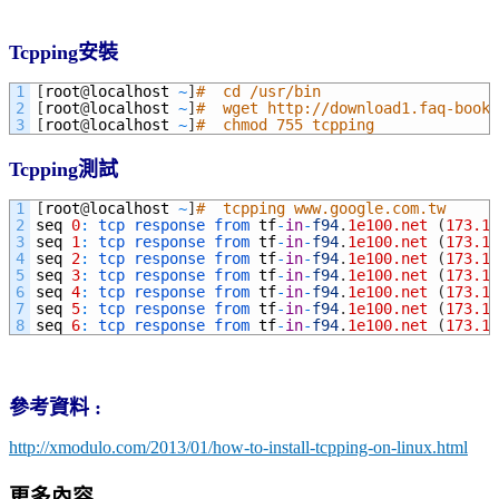
Tcpping
安裝
1
[
root
@
localhost
~
]
#  cd /usr/bin
2
[
root
@
localhost
~
]
#  wget http://download1.faq-book.
3
[
root
@
localhost
~
]
#  chmod 755 tcpping
Tcpping
測試
1
[
root
@
localhost
~
]
#  tcpping www.google.com.tw
2
seq
0
:
tcp 
response 
from 
tf
-
in
-
f94
.
1e100.net
(
173.19
3
seq
1
:
tcp 
response 
from 
tf
-
in
-
f94
.
1e100.net
(
173.19
4
seq
2
:
tcp 
response 
from 
tf
-
in
-
f94
.
1e100.net
(
173.19
5
seq
3
:
tcp 
response 
from 
tf
-
in
-
f94
.
1e100.net
(
173.19
6
seq
4
:
tcp 
response 
from 
tf
-
in
-
f94
.
1e100.net
(
173.19
7
seq
5
:
tcp 
response 
from 
tf
-
in
-
f94
.
1e100.net
(
173.19
8
seq
6
:
tcp 
response 
from 
tf
-
in
-
f94
.
1e100.net
(
173.19
參考資料 :
http://xmodulo.com/2013/01/how-to-install-tcpping-on-linux.html
更多內容