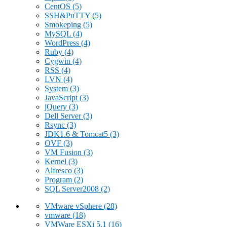
CentOS
(5)
SSH&PuTTY
(5)
Smokeping
(5)
MySQL
(4)
WordPress
(4)
Ruby
(4)
Cygwin
(4)
RSS
(4)
LVN
(4)
System
(3)
JavaScript
(3)
jQuery
(3)
Dell Server
(3)
Rsync
(3)
JDK1.6 & Tomcat5
(3)
OVF
(3)
VM Fusion
(3)
Kernel
(3)
Alfresco
(3)
Program
(2)
SQL Server2008
(2)
VMware vSphere
(28)
vmware
(18)
VMWare ESXi 5.1
(16)