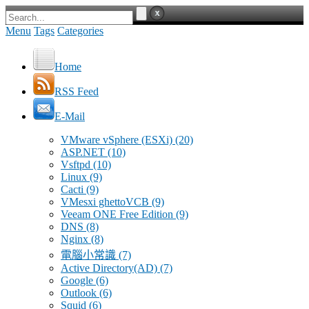
Menu
Tags
Categories
Home
RSS Feed
E-Mail
VMware vSphere (ESXi)
(20)
ASP.NET
(10)
Vsftpd
(10)
Linux
(9)
Cacti
(9)
VMesxi ghettoVCB
(9)
Veeam ONE Free Edition
(9)
DNS
(8)
Nginx
(8)
電腦小常識
(7)
Active Directory(AD)
(7)
Google
(6)
Outlook
(6)
Squid
(6)