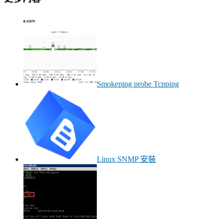
Smokeping probe Tcpping
Linux SNMP 安裝