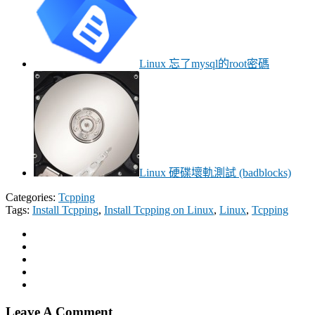
Linux 忘了mysql的root密碼
Linux 硬碟壞軌測試 (badblocks)
Categories:
Tcpping
Tags:
Install Tcpping
,
Install Tcpping on Linux
,
Linux
,
Tcpping
Leave A Comment