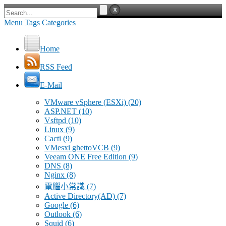
Menu
Tags
Categories
Home
RSS Feed
E-Mail
VMware vSphere (ESXi)
(20)
ASP.NET
(10)
Vsftpd
(10)
Linux
(9)
Cacti
(9)
VMesxi ghettoVCB
(9)
Veeam ONE Free Edition
(9)
DNS
(8)
Nginx
(8)
電腦小常識
(7)
Active Directory(AD)
(7)
Google
(6)
Outlook
(6)
Squid
(6)