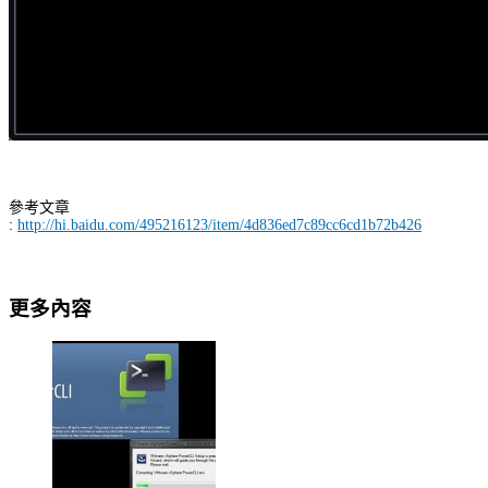
參考文章
:
http://hi.baidu.com/495216123/item/4d836ed7c89cc6cd1b72b426
更多內容