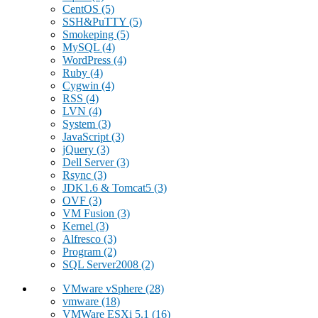
CentOS
(5)
SSH&PuTTY
(5)
Smokeping
(5)
MySQL
(4)
WordPress
(4)
Ruby
(4)
Cygwin
(4)
RSS
(4)
LVN
(4)
System
(3)
JavaScript
(3)
jQuery
(3)
Dell Server
(3)
Rsync
(3)
JDK1.6 & Tomcat5
(3)
OVF
(3)
VM Fusion
(3)
Kernel
(3)
Alfresco
(3)
Program
(2)
SQL Server2008
(2)
VMware vSphere
(28)
vmware
(18)
VMWare ESXi 5.1
(16)