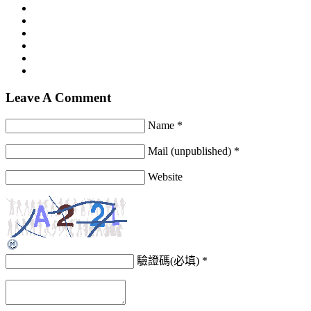
Leave A Comment
Name *
Mail (unpublished) *
Website
驗證碼(必填)
*