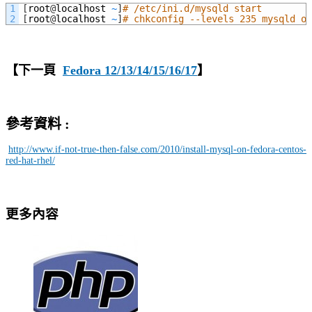
1
[
root
@
localhost
~
]
# /etc/ini.d/mysqld start
2
[
root
@
localhost
~
]
# chkconfig --levels 235 mysqld on
【下一頁
Fedora 12/13/14/15/16/17
】
參考資料 :
http://www.if-not-true-then-false.com/2010/install-mysql-on-fedora-centos-
red-hat-rhel/
更多內容