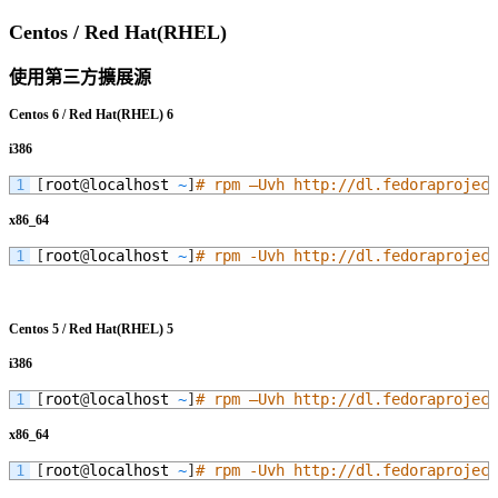
Centos / Red Hat(RHEL)
使用第三方擴展源
Centos 6 / Red Hat(RHEL) 6
i386
1
[
root
@
localhost
~
]
# rpm –Uvh http://dl.fedoraproject
x86_64
1
[
root
@
localhost
~
]
# rpm -Uvh http://dl.fedoraproject
Centos 5 / Red Hat(RHEL) 5
i386
1
[
root
@
localhost
~
]
# rpm –Uvh http://dl.fedoraproject
x86_64
1
[
root
@
localhost
~
]
# rpm -Uvh http://dl.fedoraproject