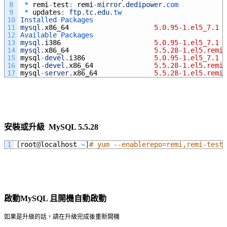
8
 *
remi
-
test
:
remi
-
mirror
.
dedipower
.
com
9
 *
updates
:
ftp
.
tc
.
edu
.
tw
10
Installed 
Packages
11
mysql
.
x86_64
5.0.95
-
1.el5_7.1
12
Available 
Packages
13
mysql
.
i386
5.0.95
-
1.el5_7.1
14
mysql
.
x86_64
5.5.28
-
1.el5.remi
15
mysql
-
devel
.
i386
5.0.95
-
1.el5_7.1
16
mysql
-
devel
.
x86_64
5.5.28
-
1.el5.remi
17
mysql
-
server
.
x86_64
5.5.28
-
1.el5.remi
安裝或升級 MySQL 5.5.28
1
[
root
@
localhost
~
]
# yum --enablerepo=remi,remi-test 
啟動MySQL 且開機自動啟動
如果是升級的話，請在升級完成後重新開機