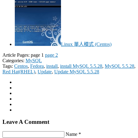
Linux 單人模式 (Centos)
Article Pages: page 1
page 2
Categories:
MySQL
Tags:
Centos
,
Fedora
,
install
,
install MySQL 5.5.28
,
MySQL 5.5.28
,
Red Hat(RHEL)
,
Update
,
Update MySQL 5.5.28
Leave A Comment
Name *