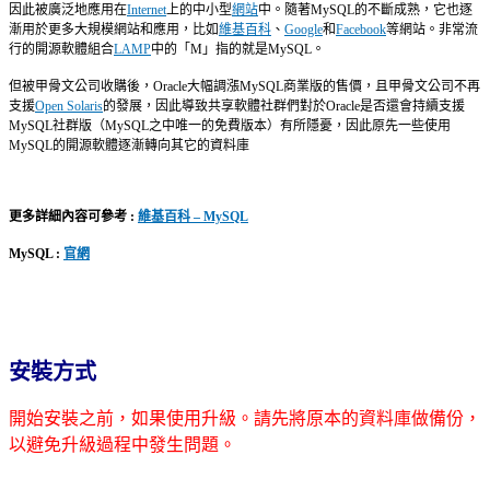
因此被廣泛地應用在
Internet
上的中小型
網站
中。隨著MySQL的不斷成熟，它也逐
漸用於更多大規模網站和應用，比如
維基百科
、
Google
和
Facebook
等網站。非常流
行的開源軟體組合
LAMP
中的「M」指的就是MySQL。
但被甲骨文公司收購後，Oracle大幅調漲MySQL商業版的售價，且甲骨文公司不再
支援
Open Solaris
的發展，因此導致共享軟體社群們對於Oracle是否還會持續支援
MySQL社群版（MySQL之中唯一的免費版本）有所隱憂，因此原先一些使用
MySQL的開源軟體逐漸轉向其它的資料庫
更多詳細內容可參考 :
維基百科 – MySQL
MySQL :
官網
安裝方式
開始安裝之前，如果使用升級。請先將原本的資料庫做備份，
以避免升級過程中發生問題。