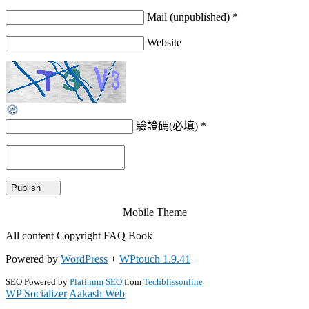
Mail (unpublished) *
Website
驗證碼(必填)
*
Mobile Theme
All content Copyright FAQ Book
Powered by
WordPress
+
WPtouch 1.9.41
SEO Powered by
Platinum SEO
from
Techblissonline
WP Socializer
Aakash Web