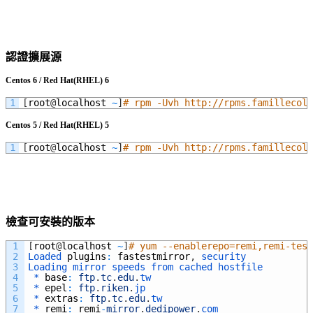
認證擴展源
Centos 6 / Red Hat(RHEL) 6
1
[
root
@
localhost
~
]
# rpm -Uvh http://rpms.famillecoll
Centos 5 / Red Hat(RHEL) 5
1
[
root
@
localhost
~
]
# rpm -Uvh http://rpms.famillecoll
檢查可安裝的版本
1
[
root
@
localhost
~
]
# yum --enablerepo=remi,remi-test
2
Loaded 
plugins
:
fastestmirror
,
security
3
Loading 
mirror 
speeds 
from 
cached 
hostfile
4
 *
base
:
ftp
.
tc
.
edu
.
tw
5
 *
epel
:
ftp
.
riken
.
jp
6
 *
extras
:
ftp
.
tc
.
edu
.
tw
7
 *
remi
:
remi
-
mirror
.
dedipower
.
com