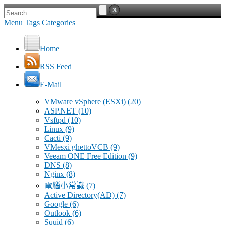
Menu
Tags
Categories
Home
RSS Feed
E-Mail
VMware vSphere (ESXi)
(20)
ASP.NET
(10)
Vsftpd
(10)
Linux
(9)
Cacti
(9)
VMesxi ghettoVCB
(9)
Veeam ONE Free Edition
(9)
DNS
(8)
Nginx
(8)
電腦小常識
(7)
Active Directory(AD)
(7)
Google
(6)
Outlook
(6)
Squid
(6)