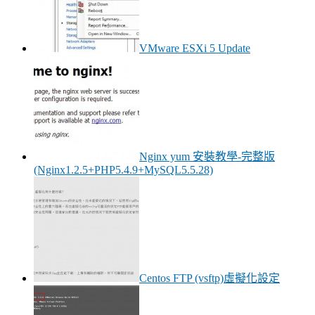
VMware ESXi 5 Update
Nginx yum 安裝教學-完整版
(Nginx1.2.5+PHP5.4.9+MySQL5.5.28)
Centos FTP (vsftp)虛擬化設定