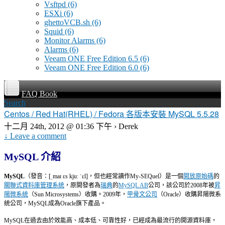
Vsftpd
(6)
ESXi
(6)
ghettoVCB.sh
(6)
Squid
(6)
Monitor Alarms
(6)
Alarms
(6)
Veeam ONE Free Edition 6.5
(6)
Veeam ONE Free Edition 6.0
(6)
FAQ Book
Search
Centos / Red Hat(RHEL) / Fedora 各版本安裝 MySQL 5.5.28
十二月 24th, 2012 @ 01:36 下午 › Derek
↓ Leave a comment
MySQL
介紹
MySQL
（發音：[ˌmaɪ ɛs kjuː ˈɛl]，但也經常讀作My-SEQuel）是一個
開放原始碼
的
關聯式資料庫管理系統
，原開發者為
瑞典
的
MySQL AB
公司，該公司於2008年被
昇
陽微系統
（Sun Microsystems）收購。2009年，
甲骨文公司
（Oracle）收購昇陽微系
統公司，MySQL成為Oracle旗下產品。
MySQL在過去由於效能高、成本低、可靠性好，已經成為最流行的開源資料庫，