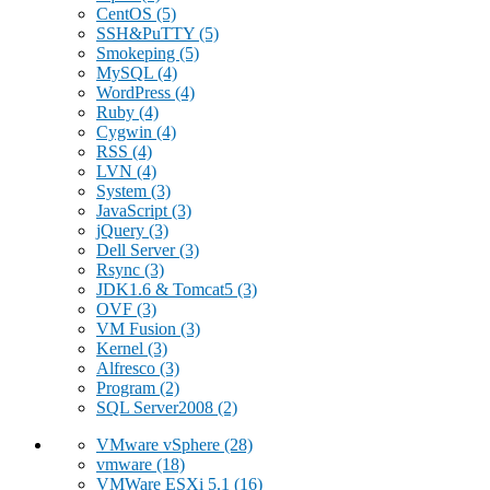
CentOS
(5)
SSH&PuTTY
(5)
Smokeping
(5)
MySQL
(4)
WordPress
(4)
Ruby
(4)
Cygwin
(4)
RSS
(4)
LVN
(4)
System
(3)
JavaScript
(3)
jQuery
(3)
Dell Server
(3)
Rsync
(3)
JDK1.6 & Tomcat5
(3)
OVF
(3)
VM Fusion
(3)
Kernel
(3)
Alfresco
(3)
Program
(2)
SQL Server2008
(2)
VMware vSphere
(28)
vmware
(18)
VMWare ESXi 5.1
(16)