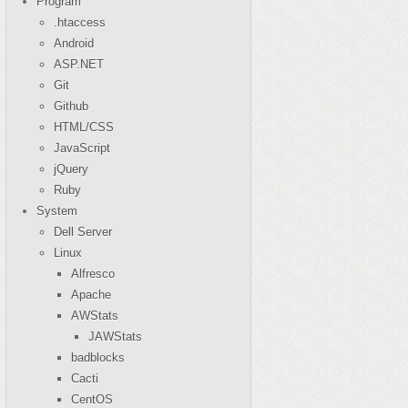
Program
.htaccess
Android
ASP.NET
Git
Github
HTML/CSS
JavaScript
jQuery
Ruby
System
Dell Server
Linux
Alfresco
Apache
AWStats
JAWStats
badblocks
Cacti
CentOS