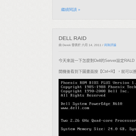
繼續閱讀 »
DELL RAID
由 Derek
發表於 六月 14, 2011
/
尚無評論
今天來說一下怎麼對
的
設定
Dell
Server
RALD
開機後看到下圖畫面按【
】，就可以
Ctrl+R