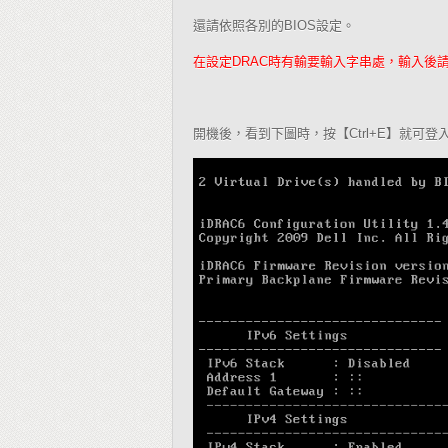
還請依照各別的
設定。
BIOS
在設定
時有輸要輸入字串處，輸入後
DRAC
開機後，看到下圖時，按【
】就可登
Ctrl+E