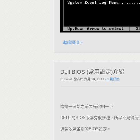
繼續閱讀 »
Dell BIOS (常用設定)介紹
由 Derek
發表於 六月 19, 2011
/
1 則評論
這邊一開始之前要先說明一下
的
版本有很多種，所以不見得每
DELL
BIOS
還請依照各別的
設定。
BIOS