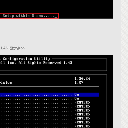
r LAN
設定為
on