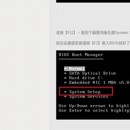
‘
或按【
】，看到下圖選項後在選
F11
System 
但在這邊還是建議按【
】進入
就好了
F2
BIOS