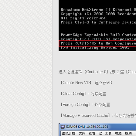
進入之後選擇【
】按
選【
Controller 0
F2
Clea
【
】
建立新
Create New VD
:
VD
【
】
清除配置
Clear Config
:
【
】
外部配置
Foreign Config
:
【
】
保存高速暫
Manage Preserved Cache
: