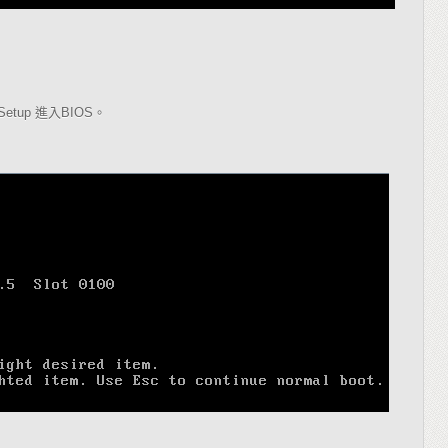
進入
。
Setup
BIOS