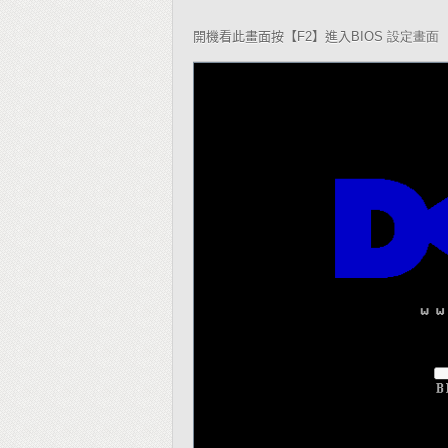
開機看此畫面按【
】進入
F2
BIOS 設定畫面