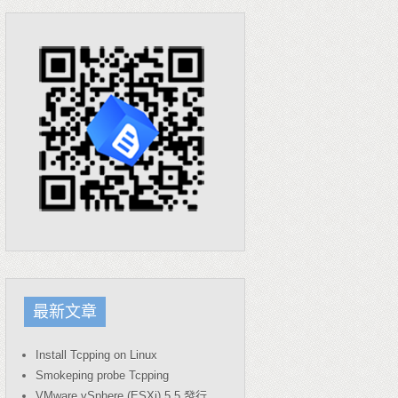
最新文章
Install Tcpping on Linux
Smokeping probe Tcpping
VMware vSphere (ESXi) 5.5 發行