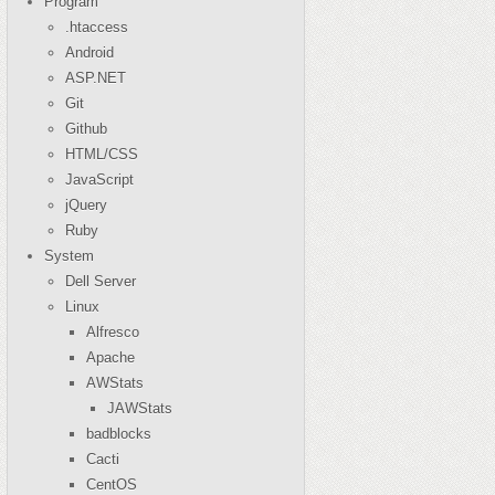
Program
.htaccess
Android
ASP.NET
Git
Github
HTML/CSS
JavaScript
jQuery
Ruby
System
Dell Server
Linux
Alfresco
Apache
AWStats
JAWStats
badblocks
Cacti
CentOS