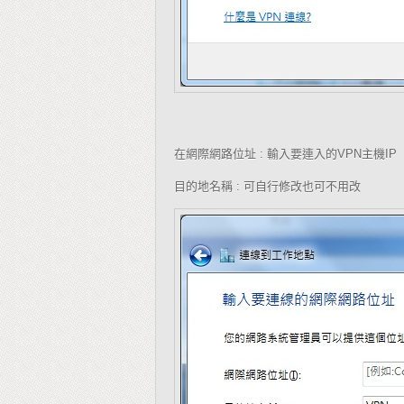
在網際網路位址
輸入要連入的
主機
:
VPN
IP
目的地名稱
可自行修改也可不用改
: