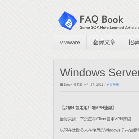
VMware
翻譯文章
招
Windows Serve
由 Derek
發表於 六月 27, 2011
/
尚無評論
【步驟
設定用戶端
連線】
4.
VPN
最後來說一下怎麼在
設定
連線
Client
VPN
以現在比較多人在使用的
來做範
Windows 7