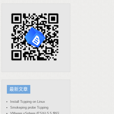
最新文章
Install Tcpping on Linux
Smokeping probe Tcpping
VMware vSphere (ESXi) 5.5 發行