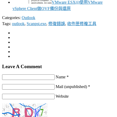
VMware ESX(i)使用VMware
vSphere Client做OVF備份與還原
Categories:
Outlook
Tags:
outlook
,
Scanpst.exe
,
修復錯誤
,
收件匣修複工具
Leave A Comment
Name *
Mail (unpublished) *
Website