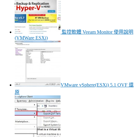
監控軟體 Veeam Monitor 使用說明
(VMWare ESXi)
VMware vSphere(ESXi) 5.1 OVF 還
原