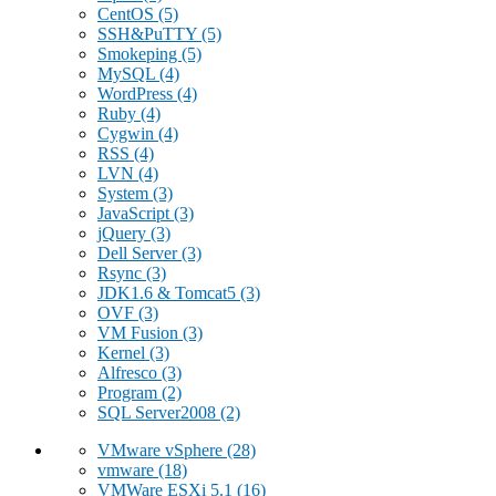
CentOS
(5)
SSH&PuTTY
(5)
Smokeping
(5)
MySQL
(4)
WordPress
(4)
Ruby
(4)
Cygwin
(4)
RSS
(4)
LVN
(4)
System
(3)
JavaScript
(3)
jQuery
(3)
Dell Server
(3)
Rsync
(3)
JDK1.6 & Tomcat5
(3)
OVF
(3)
VM Fusion
(3)
Kernel
(3)
Alfresco
(3)
Program
(2)
SQL Server2008
(2)
VMware vSphere
(28)
vmware
(18)
VMWare ESXi 5.1
(16)