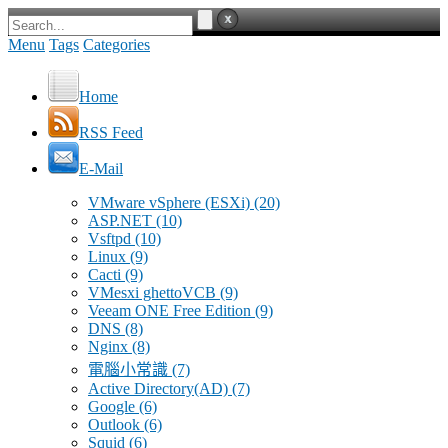
Menu
Tags
Categories
Home
RSS Feed
E-Mail
VMware vSphere (ESXi)
(20)
ASP.NET
(10)
Vsftpd
(10)
Linux
(9)
Cacti
(9)
VMesxi ghettoVCB
(9)
Veeam ONE Free Edition
(9)
DNS
(8)
Nginx
(8)
電腦小常識
(7)
Active Directory(AD)
(7)
Google
(6)
Outlook
(6)
Squid
(6)