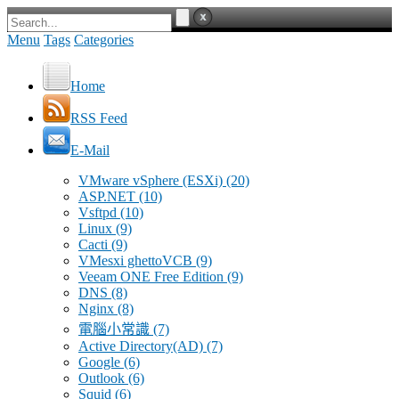
Menu
Tags
Categories
Home
RSS Feed
E-Mail
VMware vSphere (ESXi)
(20)
ASP.NET
(10)
Vsftpd
(10)
Linux
(9)
Cacti
(9)
VMesxi ghettoVCB
(9)
Veeam ONE Free Edition
(9)
DNS
(8)
Nginx
(8)
電腦小常識
(7)
Active Directory(AD)
(7)
Google
(6)
Outlook
(6)
Squid
(6)