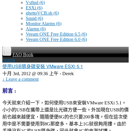
Vsftpd
(6)
ESXi
(6)
ghettoVCB.sh
(6)
Squid
(6)
Monitor Alarms
(6)
Alarms
(6)
Veeam ONE Free Edition 6.5
(6)
Veeam ONE Free Edition 6.0
(6)
FAQ Book
Search
使用USB隨身碟安裝 VMware ESXi 5.1
十月 3rd, 2012 @ 09:36 上午 › Derek
↓ Leave a comment
前言 :
今天就來介紹一下，如何使用USB來安裝VMware ESXi 5.1。
小小的USB在攜帶上還是比光碟方便一些。外加現在USB的價
前也越來越便宜，隨隨便便8G的也只要200多塊。但在這次使
用中是不需要使用到8G那麼多，基本上1G就很夠用摟。由於
手邊沒有1G的USB隨身碟，因此就拿4G的來測試摟。