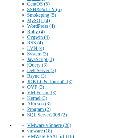
CentOS
(5)
SSH&PuTTY
(5)
Smokeping
(5)
MySQL
(4)
WordPress
(4)
Ruby
(4)
Cygwin
(4)
RSS
(4)
LVN
(4)
System
(3)
JavaScript
(3)
jQuery
(3)
Dell Server
(3)
Rsync
(3)
JDK1.6 & Tomcat5
(3)
OVF
(3)
VM Fusion
(3)
Kernel
(3)
Alfresco
(3)
Program
(2)
SQL Server2008
(2)
VMware vSphere
(28)
vmware
(18)
VMWare ESXi 5.1
(16)