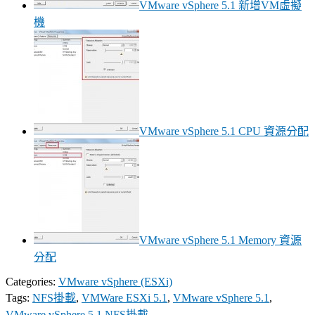
VMware vSphere 5.1 新增VM虛擬
機
VMware vSphere 5.1 CPU 資源分配
VMware vSphere 5.1 Memory 資源
分配
Categories:
VMware vSphere (ESXi)
Tags:
NFS掛載
,
VMWare ESXi 5.1
,
VMware vSphere 5.1
,
VMware vSphere 5.1 NFS掛載