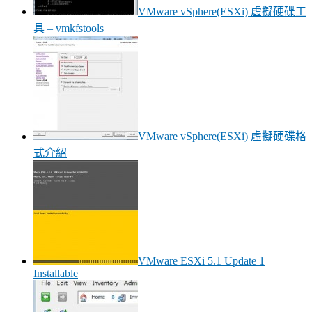
VMware vSphere(ESXi) 虛擬硬碟工
具 – vmkfstools
VMware vSphere(ESXi) 虛擬硬碟格
式介紹
VMware ESXi 5.1 Update 1
Installable