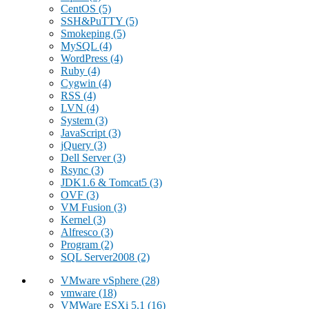
CentOS
(5)
SSH&PuTTY
(5)
Smokeping
(5)
MySQL
(4)
WordPress
(4)
Ruby
(4)
Cygwin
(4)
RSS
(4)
LVN
(4)
System
(3)
JavaScript
(3)
jQuery
(3)
Dell Server
(3)
Rsync
(3)
JDK1.6 & Tomcat5
(3)
OVF
(3)
VM Fusion
(3)
Kernel
(3)
Alfresco
(3)
Program
(2)
SQL Server2008
(2)
VMware vSphere
(28)
vmware
(18)
VMWare ESXi 5.1
(16)