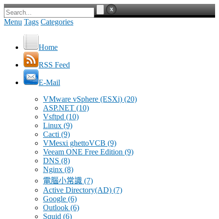
Menu
Tags
Categories
Home
RSS Feed
E-Mail
VMware vSphere (ESXi)
(20)
ASP.NET
(10)
Vsftpd
(10)
Linux
(9)
Cacti
(9)
VMesxi ghettoVCB
(9)
Veeam ONE Free Edition
(9)
DNS
(8)
Nginx
(8)
電腦小常識
(7)
Active Directory(AD)
(7)
Google
(6)
Outlook
(6)
Squid
(6)