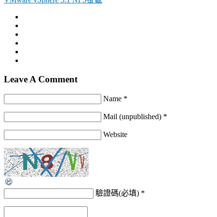
Leave A Comment
Name *
Mail (unpublished) *
Website
驗證碼(必填)
*