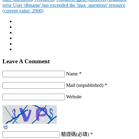
error User 'dbname' has exceeded the 'max_questions' resource
(current value: 2000)
Leave A Comment
Name *
Mail (unpublished) *
Website
驗證碼(必填)
*