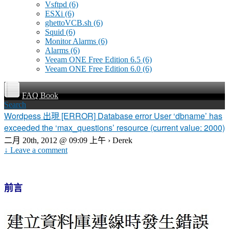
Vsftpd
(6)
ESXi
(6)
ghettoVCB.sh
(6)
Squid
(6)
Monitor Alarms
(6)
Alarms
(6)
Veeam ONE Free Edition 6.5
(6)
Veeam ONE Free Edition 6.0
(6)
FAQ Book
Search
Wordpess 出現 [ERROR] Database error User ‘dbname’ has
exceeded the ‘max_questions’ resource (current value: 2000)
二月 20th, 2012 @ 09:09 上午 › Derek
↓ Leave a comment
前言