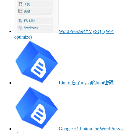
WordPress優化MySQL(WP-
optimize)
Linux 忘了mysql的root密碼
Google +1 button for WordPress –