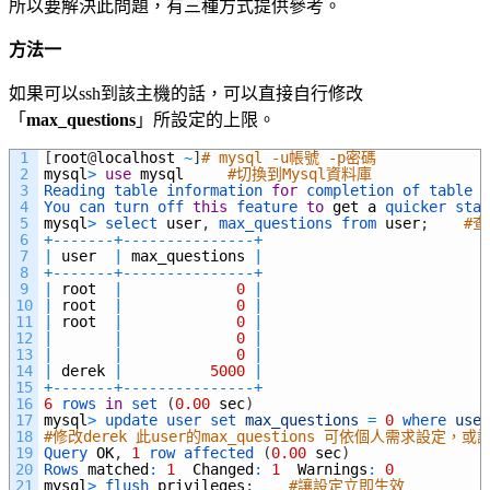
所以要解決此問題，有三種方式提供參考。
方法一
如果可以
ssh
到該主機的話，可以直接自行修改
「
max_questions
」所設定的上限。
1
[
root
@
localhost
~
]
# mysql -u帳號 -p密碼
2
mysql
>
use
mysql
#切換到Mysql資料庫
3
Reading 
table 
information 
for
completion 
of 
table 
a
4
You 
can 
turn 
off 
this
feature 
to
get
a
quicker 
star
5
mysql
>
select 
user
,
max_questions 
from 
user
;
#查
6
+
--
--
--
-
+
--
--
--
--
--
--
--
-
+
7
|
user
|
max_questions
|
8
+
--
--
--
-
+
--
--
--
--
--
--
--
-
+
9
|
root
|
0
|
10
|
root
|
0
|
11
|
root
|
0
|
12
|
|
0
|
13
|
|
0
|
14
|
derek
|
5000
|
15
+
--
--
--
-
+
--
--
--
--
--
--
--
-
+
16
6
rows 
in
set
(
0.00
sec
)
17
mysql
>
update 
user 
set 
max_questions
=
0
where 
user
18
#修改derek 此user的max_questions 可依個人需求設定
19
Query 
OK
,
1
row 
affected
(
0.00
sec
)
20
Rows 
matched
:
1
Changed
:
1
Warnings
:
0
21
mysql
>
flush 
privileges
;
#讓設定立即生效