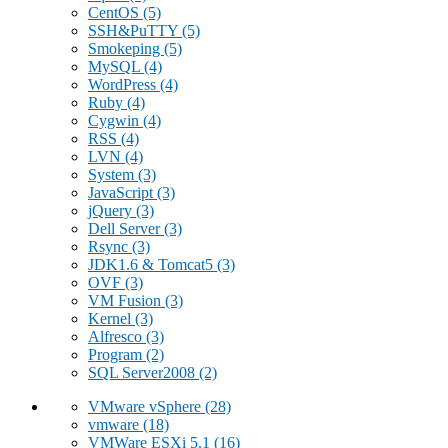
CentOS
(5)
SSH&PuTTY
(5)
Smokeping
(5)
MySQL
(4)
WordPress
(4)
Ruby
(4)
Cygwin
(4)
RSS
(4)
LVN
(4)
System
(3)
JavaScript
(3)
jQuery
(3)
Dell Server
(3)
Rsync
(3)
JDK1.6 & Tomcat5
(3)
OVF
(3)
VM Fusion
(3)
Kernel
(3)
Alfresco
(3)
Program
(2)
SQL Server2008
(2)
VMware vSphere
(28)
vmware
(18)
VMWare ESXi 5.1
(16)