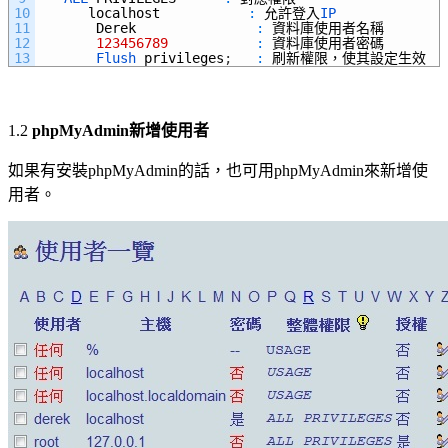
10
localhost
:
允許登入
IP
11
Derek
:
資料庫使用者名稱
12
123456789
:
資料庫使用者密碼
13
Flush 
privileges
;
:
刷新權限，使其設定生效
1.2
phpMyAdmin
新增使用者
如果有安裝
phpMyAdmin
的話，也可用
phpMyAdmin
來新增使
用者。