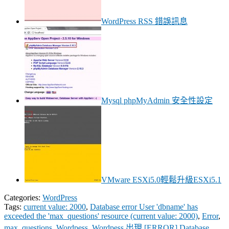
WordPress RSS 錯誤訊息
Mysql phpMyAdmin 安全性設定
VMware ESXi5.0輕鬆升級ESXi5.1
Categories:
WordPress
Tags:
current value: 2000
,
Database error User 'dbname' has
exceeded the 'max_questions' resource (current value: 2000)
,
Error
,
max_questions
,
Wordpess
,
Wordpess 出現 [ERROR] Database