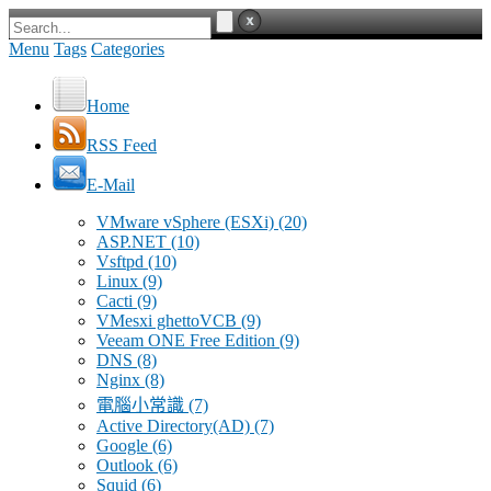
Menu
Tags
Categories
Home
RSS Feed
E-Mail
VMware vSphere (ESXi)
(20)
ASP.NET
(10)
Vsftpd
(10)
Linux
(9)
Cacti
(9)
VMesxi ghettoVCB
(9)
Veeam ONE Free Edition
(9)
DNS
(8)
Nginx
(8)
電腦小常識
(7)
Active Directory(AD)
(7)
Google
(6)
Outlook
(6)
Squid
(6)