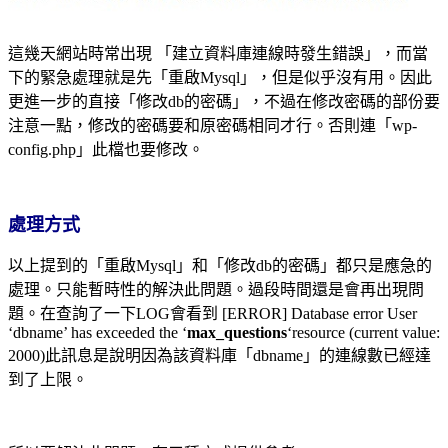
這幾天網站時常出現 「建立資料庫連線時發生錯誤」，而當
下的緊急處理就是先「重啟
Mysql
」，但是似乎沒有
用。因此
更進一步的直接「修改
db
的密碼」，不過在修改密碼的部份要
注意一點，修改的密碼要和原密碼相同才
行。否則連「
wp-
config.php
」此檔也要修改。
處理方式
以上提到的「重啟
Mysql
」和「修改
db
的密碼」都只是應急的
處理。只能暫時性的解決此問題。過段時間還是會再
出現問
題。
在查詢了一下
LOG
會看到
[ERROR] Database error User
‘dbname’ has exceeded the ‘
max_questions
‘
resource (current value:
2000)
此訊息是說明因為該資料庫「
dbname
」的連線數已經達
到了上限。