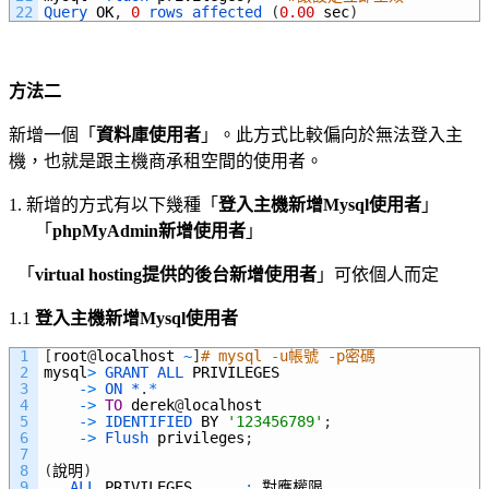
22
Query 
OK
,
0
rows 
affected
(
0.00
sec
)
方法二
新增一個「
資料庫使用者
」。此方式比較偏向於無法登入主
機，也就是跟主機商承租空間的使用者。
1.
新增的方式有以下幾種「
登入主機新增
Mysql
使用者
」
「
phpMyAdmin
新增使用者
」
「
virtual hosting
提供的後台新增使用者
」可依個人而定
1.1
登入主機新增
Mysql
使用者
1
[
root
@
localhost
~
]
# mysql -u帳號 -p密碼
2
mysql
>
GRANT 
ALL 
PRIVILEGES
3
->
ON *
.
*
4
->
TO
derek
@
localhost
5
->
IDENTIFIED 
BY
'123456789'
;
6
->
Flush 
privileges
;
7
8
(
說明
)
9
ALL 
PRIVILEGES
:
對應權限