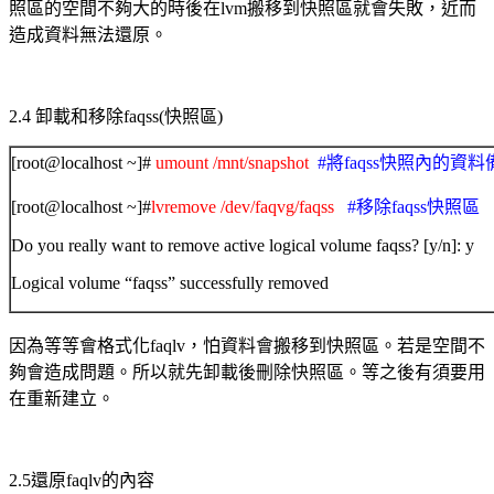
照區的空間不夠大的時後在
lvm
搬移到快照區就會失敗，近而
造成資料無法還原。
2.4
卸載和移除
faqss(
快照區
)
[root@localhost ~]#
umount /mnt/snapshot
#將faqss快照內的
[root@localhost ~]#
lvremove /dev/faqvg/faqss
#移除faqss快照區
Do you really want to remove active logical volume faqss? [y/n]: y
Logical volume “faqss” successfully removed
因為等等會格式化
faqlv
，怕資料會搬移到快照區。若是空間不
夠會造成問題。所以就先卸載後刪除快照區。
等之後有須要用
在重新建立。
2.5
還原
faqlv
的內容