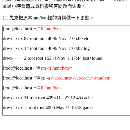
區過小時會造成資料搬移有問題而失敗。
2.1
先來把原本
mnt/lvm
裡的資料做一下更動。
[root@localhost ~]#
ll /mnt/lvm
drwxr-xr-x 87 root root 4096 Nov 7 05:00 etc
drwxr-xr-x 14 root root 4096 Nov 7 04:02 log
drwx—— 2 root root 16384 Nov 1 17:44 lost+found
[root@localhost ~]#
rm -rf /mnt/lvm/*
[root@localhost ~]#
cp -a /var/games/ /var/cache/ /mnt/lvm
[root@localhost ~]#
ll /mnt/lvm
drwxr-xr-x 11 root root 4096 Oct 27 12:45 cache
drwxr-xr-x 2 root root 4096 May 11 19:58 games