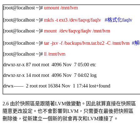
[root@localhost ~]#
umount /mnt/lvm
[root@localhost ~]#
mkfs -t ext3 /dev/faqvg/faqlv
#格式化faqlv
[root@localhost ~]#
mount /dev/faqvg/faqlv /mnt/lvm
[root@localhost ~]#
tar -jxv -f /backups/lvm.tar.bz2 -C /mnt/lvm
#解
[root@localhost ~]#
ll /mnt/lvm
drwxr-xr-x 87 root root 4096 Nov 7 05:00 etc
drwxr-xr-x 14 root root 4096 Nov 7 04:02 log
drwx—— 2 root root 16384 Nov 1 17:44 lost+found
2.6
由於快照區是跟隨著
LVM
做變動。因此就算直接在快照區
隨意更改設定。也不會影響到
LVM
，只需要在最後
把快照區
刪除後，從新建立一個新的就會再次和
LVM
連接了。