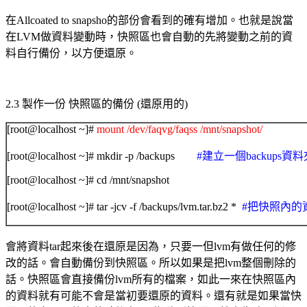
在
Allcoated to snapsho
的部份會看到的確有增加。也就是說當
在
LVM
做資料變動時，快照區也會自動的先將變動
之前的資
料自行備份，以方便還原。
2.3
製作一份 快照區的備份
(
還原用的
)
[root@localhost ~]#
mount /dev/faqvg/faqss /mnt/snapshot/
[root@localhost ~]# mkdir -p /backups
#建立一個backups資料
[root@localhost ~]# cd /mnt/snapshot
[root@localhost ~]# tar -jcv -f /backups/lvm.tar.bz2 *
#把快照內的資
會將資料
tar
起來後在還原是因為，只要一但
lvm
有做任何的修
改的話。會自動備份到快照區。所以如果是把
lvm
整個刪除的
話。快照區會直接備份
lvm
所有的檔案，如此一來在快照區內
的資料就有可能不會是當初要還原的資
料。還有就是如果當快