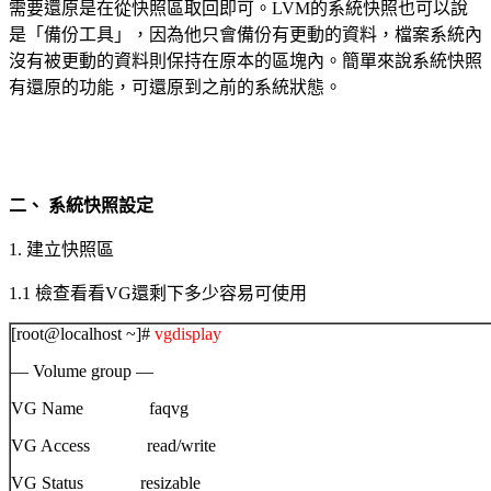
需要還原是在從快照區取回即可。
LVM
的系統快照也可以說
是「備份工具」，因為他只會備份有更動的資料，檔案系統內
沒有被更動的資料則保持
在原本的區塊內。簡單來說系統快照
有還原的功能，可還原到之前的系統狀態。
二、 系統快照設定
1.
建立快照區
1.1
檢查看看
VG
還剩下多少容易可使用
[root@localhost ~]#
vgdisplay
— Volume group —
VG Name faqvg
VG Access read/write
VG Status resizable