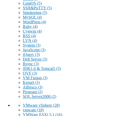
CentOS
(5)
SSH&PuTTY
(5)
Smokeping
(5)
MySQL
(4)
WordPress
(4)
Ruby
(4)
Cygwin
(4)
RSS
(4)
LVN
(4)
System
(3)
JavaScript
(3)
jQuery
(3)
Dell Server
(3)
Rsync
(3)
JDK1.6 & Tomcat5
(3)
OVF
(3)
VM Fusion
(3)
Kernel
(3)
Alfresco
(3)
Program
(2)
SQL Server2008
(2)
VMware vSphere
(28)
vmware
(18)
VMWare ESXi 5.1
(16)