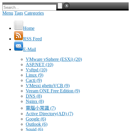
Menu
Tags
Categories
Home
RSS Feed
E-Mail
VMware vSphere (ESXi)
(20)
ASP.NET
(10)
Vsftpd
(10)
Linux
(9)
Cacti
(9)
VMesxi ghettoVCB
(9)
Veeam ONE Free Edition
(9)
DNS
(8)
Nginx
(8)
電腦小常識
(7)
Active Directory(AD)
(7)
Google
(6)
Outlook
(6)
Squid
(6)