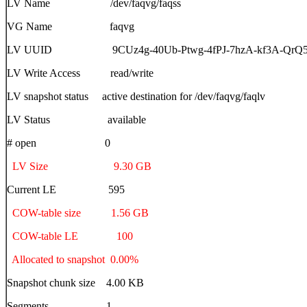
LV Name /dev/faqvg/faqss
VG Name faqvg
LV UUID 9CUz4g-40Ub-Ptwg-4fPJ-7hzA-kf3A-QrQ5
LV Write Access read/write
LV snapshot status active destination for /dev/faqvg/faqlv
LV Status available
# open 0
LV Size 9.30 GB
Current LE 595
COW-table size 1.56 GB
COW-table LE 100
Allocated to snapshot 0.00%
Snapshot chunk size 4.00 KB
Segments 1