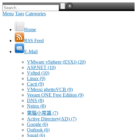
Menu
Tags
Categories
Home
RSS Feed
E-Mail
VMware vSphere (ESXi)
(20)
ASP.NET
(10)
Vsftpd
(10)
Linux
(9)
Cacti
(9)
VMesxi ghettoVCB
(9)
Veeam ONE Free Edition
(9)
DNS
(8)
Nginx
(8)
電腦小常識
(7)
Active Directory(AD)
(7)
Google
(6)
Outlook
(6)
Squid
(6)