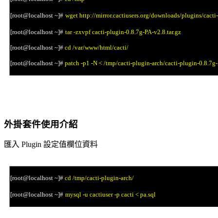
[root@localhost ~]#
wget http://mirror.cactiusers.org/downloads/plugins/cacti
[root@localhost ~]#
tar -zxvpf cacti-plugin-0.8.7g-PA-v2.8.tar.gz
[root@localhost ~]#
cd /var/www/html/cacti/
[root@localhost ~]#
patch -p1 -N < /tmp/cacti-plugin-arch/cacti-plugin-0.8.7g-
外掛套件使用介紹
匯入
設定值欄位資料
Plugin
[root@localhost ~]#
cd /tmp/cacti-plugin-arch/
[root@localhost ~]#
mysql -u cactiuser -p cacti < pa.sql