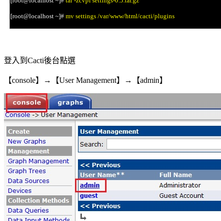
[root@localhost ~]#
tar -zcvpf settings-0.5.tar.gz
[root@localhost ~]#
mv settings /var/www/html/cacti/plugins
登入到
後台點選
Cacti
【
】
→
【
】
→
【
】
console
User Management
admin