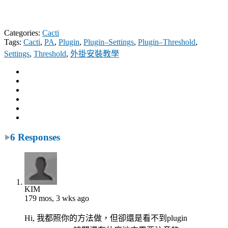
Categories:
Cacti
Tags:
Cacti
,
PA
,
Plugin
,
Plugin–Settings
,
Plugin–Threshold
,
Settings
,
Threshold
,
外掛安裝教學
6 Responses
KIM
179 mos, 3 wks ago
Hi, 我都照你的方法做，但卻還是看不到plugin