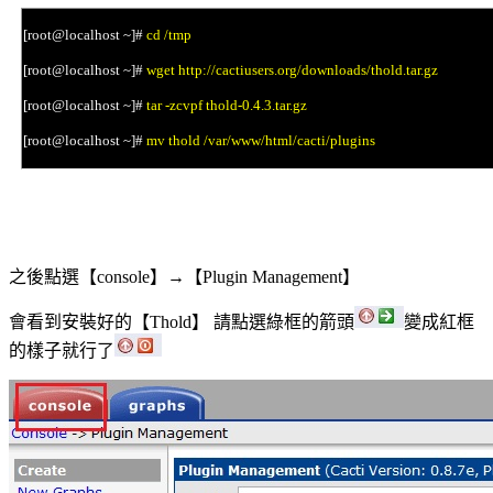
[root@localhost ~]#
cd /tmp
[root@localhost ~]#
wget http://cactiusers.org/downloads/thold.tar.gz
[root@localhost ~]#
tar -zcvpf thold-0.4.3.tar.gz
[root@localhost ~]#
mv thold /var/www/html/cacti/plugins
之後點選【
】
→【
】
console
Plugin Management
會看到安裝好的【
】
請點選綠框的箭頭
變成紅框
Thold
的樣子就行了