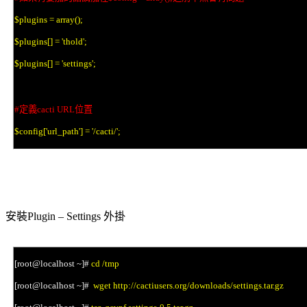
$plugins = array();
$plugins[] = 'thold';
$plugins[] = 'settings';
#
定
義
cacti URL
位置
$config['url_path'] = '/cacti/';
安裝
外掛
Plugin – Settings
[root@localhost ~]#
cd /tmp
[root@localhost ~]#
wget http://cactiusers.org/downloads/settings.tar.gz