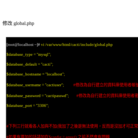
修改
global.php
[root@localhost ~]#
vi /var/www/html/cacti/include/global.php
$database_type = "mysql";
$database_default = "cacti";
$database_hostname = "localhost";
$database_username = "cactiuser";
#
修改為自行建立的資料庫使用者帳
$database_password = "cactipasswd";
#
修改為自行建立的資料庫使用者
$database_port = "3306";
#
下列三行就看各人加與不加
(
我加了之後是無法使用，反而是沒加才可正常
#
如果有要加的話請加在
$config = array();
之前不然會有問題