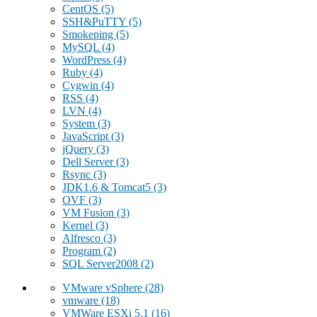
CentOS
(5)
SSH&PuTTY
(5)
Smokeping
(5)
MySQL
(4)
WordPress
(4)
Ruby
(4)
Cygwin
(4)
RSS
(4)
LVN
(4)
System
(3)
JavaScript
(3)
jQuery
(3)
Dell Server
(3)
Rsync
(3)
JDK1.6 & Tomcat5
(3)
OVF
(3)
VM Fusion
(3)
Kernel
(3)
Alfresco
(3)
Program
(2)
SQL Server2008
(2)
VMware vSphere
(28)
vmware
(18)
VMWare ESXi 5.1
(16)