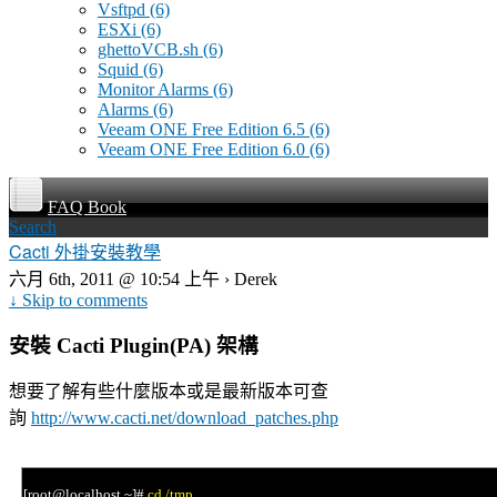
Vsftpd
(6)
ESXi
(6)
ghettoVCB.sh
(6)
Squid
(6)
Monitor Alarms
(6)
Alarms
(6)
Veeam ONE Free Edition 6.5
(6)
Veeam ONE Free Edition 6.0
(6)
FAQ Book
Search
Cacti 外掛安裝教學
六月 6th, 2011 @ 10:54 上午 › Derek
↓ Skip to comments
安裝
Cacti Plugin(PA)
架構
想要了解有些什麼版本或是最新版本可查
詢
http://www.cacti.net/download_patches.php
[root@localhost ~]#
cd /tmp